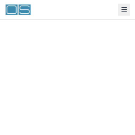
Portfolio
Explora todos nuestros proyectos. Pasa el ratón
sobre las imágenes para descubrir sus
características.
Clasificación de proyectos
Terciario Oficinas
Terciario Comercial
Terciario Dotacional
Tipo de edificio